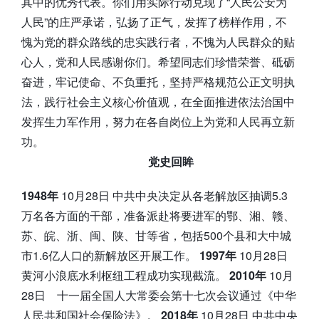
其中的优秀代表。你们用实际行动兑现了“人民公安为
人民”的庄严承诺，弘扬了正气，发挥了榜样作用，不
愧为党的群众路线的忠实践行者，不愧为人民群众的贴
心人，党和人民感谢你们。希望同志们珍惜荣誉、砥砺
奋进，牢记使命、不负重托，坚持严格规范公正文明执
法，践行社会主义核心价值观，在全面推进依法治国中
发挥生力军作用，努力在各自岗位上为党和人民再立新
功。
党史回眸
1948年
10月28日 中共中央决定从各老解放区抽调5.3
万名各方面的干部，准备派赴将要进军的鄂、湘、赣、
苏、皖、浙、闽、陕、甘等省，包括500个县和大中城
市1.6亿人口的新解放区开展工作。
1997年
10月28日
黄河小浪底水利枢纽工程成功实现截流。
2010年
10月
28日 十一届全国人大常委会第十七次会议通过《中华
人民共和国社会保险法》。
2018年
10月28日 中共中央