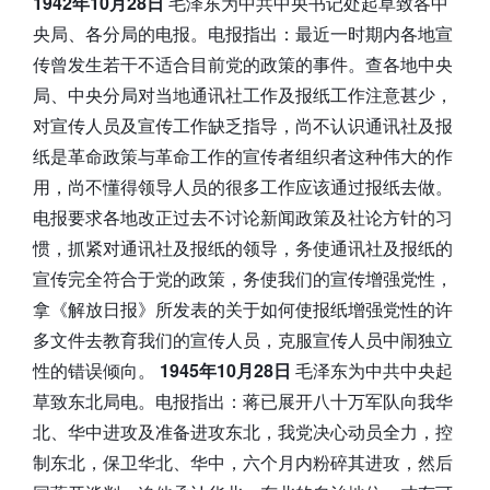
1942年10月28日
毛泽东为中共中央书记处起草致各中
央局、各分局的电报。电报指出：最近一时期内各地宣
传曾发生若干不适合目前党的政策的事件。查各地中央
局、中央分局对当地通讯社工作及报纸工作注意甚少，
对宣传人员及宣传工作缺乏指导，尚不认识通讯社及报
纸是革命政策与革命工作的宣传者组织者这种伟大的作
用，尚不懂得领导人员的很多工作应该通过报纸去做。
电报要求各地改正过去不讨论新闻政策及社论方针的习
惯，抓紧对通讯社及报纸的领导，务使通讯社及报纸的
宣传完全符合于党的政策，务使我们的宣传增强党性，
拿《解放日报》所发表的关于如何使报纸增强党性的许
多文件去教育我们的宣传人员，克服宣传人员中闹独立
性的错误倾向。
1945年10月28日
毛泽东为中共中央起
草致东北局电。电报指出：蒋已展开八十万军队向我华
北、华中进攻及准备进攻东北，我党决心动员全力，控
制东北，保卫华北、华中，六个月内粉碎其进攻，然后