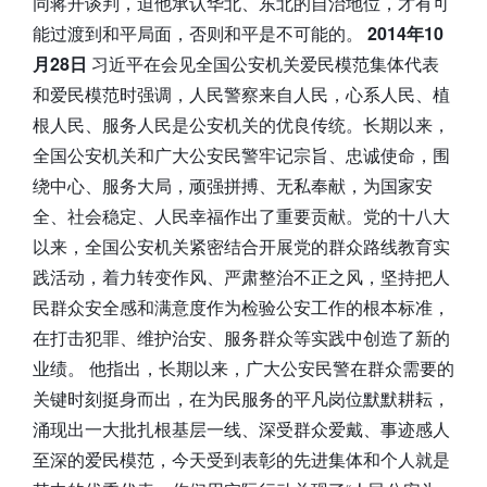
同蒋开谈判，迫他承认华北、东北的自治地位，才有可
能过渡到和平局面，否则和平是不可能的。
2014年10
月28日
习近平在会见全国公安机关爱民模范集体代表
和爱民模范时强调，人民警察来自人民，心系人民、植
根人民、服务人民是公安机关的优良传统。长期以来，
全国公安机关和广大公安民警牢记宗旨、忠诚使命，围
绕中心、服务大局，顽强拼搏、无私奉献，为国家安
全、社会稳定、人民幸福作出了重要贡献。党的十八大
以来，全国公安机关紧密结合开展党的群众路线教育实
践活动，着力转变作风、严肃整治不正之风，坚持把人
民群众安全感和满意度作为检验公安工作的根本标准，
在打击犯罪、维护治安、服务群众等实践中创造了新的
业绩。 他指出，长期以来，广大公安民警在群众需要的
关键时刻挺身而出，在为民服务的平凡岗位默默耕耘，
涌现出一大批扎根基层一线、深受群众爱戴、事迹感人
至深的爱民模范，今天受到表彰的先进集体和个人就是