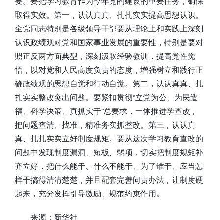
要。要把学习教育作为今年党的建设的重要任务，确保
取得实效。第一，认认真真、扎扎实实提高思想认识。
全党同志特别是各级领导干部要从理论上和实践上深刻
认识政绩观对党和国家事业发展的重要性，特别是要对
照正反两方面典型，深刻汲取经验教训，提高党性觉
悟，以对党和人民高度负责的态度，增强树立和践行正
确政绩观的思想自觉和行动自觉。第二，认认真真、扎
扎实实整改突出问题。要紧扣贯彻“立党为公、为民造
福、科学决策、真抓实干”总要求，一体推进学查改，
把问题查清、找准，精准务实抓整改。第三，认认真
真、扎扎实实立好制度规矩。要从这次学习教育查改的
问题中发现制度漏洞、短板、弱项，切实把制度规矩补
齐立好，把什么能干、什么不能干、为了谁干、应当怎
样干搞得清清楚楚，并且配套完善问责办法，让制度硬
起来，充分发挥引导激励、规范约束作用。
来源：新华社